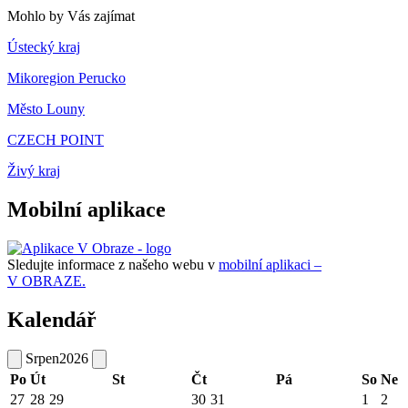
Mohlo by Vás zajímat
Ústecký kraj
Mikoregion Perucko
Město Louny
CZECH POINT
Živý kraj
Mobilní aplikace
Sledujte informace z našeho webu v
mobilní aplikaci –
V OBRAZE.
Kalendář
Srpen
2026
Po
Út
St
Čt
Pá
So
Ne
27
28
29
30
31
1
2