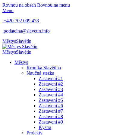
Rovnou na obsah
Rovnou na menu
Menu
+420 702 009 478
podatelna@slavetin.info
Městys
Slavětín
Městys
Slavětín
Městys
Kronika Slavětína
Naučná stezka
Zastavení #1
Zastavení #2
Zastavení #3
Zastavení #4
Zastavení #5
Zastavení #6
Zastavení #7
Zastavení #8
Zastavení #9
Kystra
Projekty