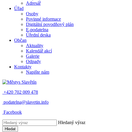
Adresář
Úřad
Osoby
Povinné informace
Digitální povodňový plán
E-podatelna
Úřední deska
Občan
Aktuality
Kalendář akcí
Galerie
Odpady
Kontakty
Napište nám
+420 702 009 478
podatelna@slavetin.info
Facebook
Hledaný výraz
Hledat