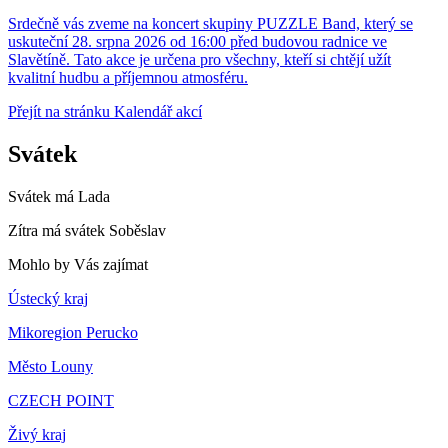
Srdečně vás zveme na koncert skupiny PUZZLE Band, který se
uskuteční 28. srpna 2026 od 16:00 před budovou radnice ve
Slavětíně. Tato akce je určena pro všechny, kteří si chtějí užít
kvalitní hudbu a příjemnou atmosféru.
Přejít na stránku Kalendář akcí
Svátek
Svátek má
Lada
Zítra má svátek
Soběslav
Mohlo by Vás zajímat
Ústecký kraj
Mikoregion Perucko
Město Louny
CZECH POINT
Živý kraj