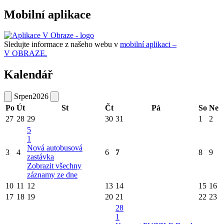
Mobilní aplikace
Sledujte informace z našeho webu v
mobilní aplikaci –
V OBRAZE.
Kalendář
Srpen
2026
Po
Út
St
Čt
Pá
So
Ne
27
28
29
30
31
1
2
5
1
Nová autobusová
3
4
6
7
8
9
zastávka
Zobrazit všechny
záznamy ze dne
10
11
12
13
14
15
16
17
18
19
20
21
22
23
28
1