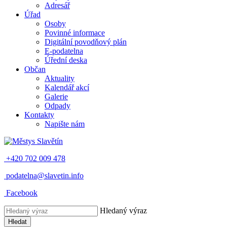
Adresář
Úřad
Osoby
Povinné informace
Digitální povodňový plán
E-podatelna
Úřední deska
Občan
Aktuality
Kalendář akcí
Galerie
Odpady
Kontakty
Napište nám
+420 702 009 478
podatelna@slavetin.info
Facebook
Hledaný výraz
Hledat