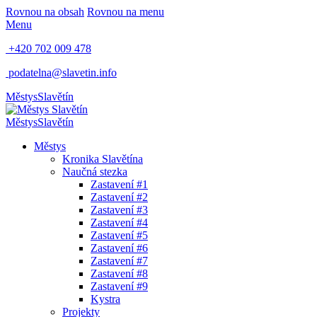
Rovnou na obsah
Rovnou na menu
Menu
+420 702 009 478
podatelna@slavetin.info
Městys
Slavětín
Městys
Slavětín
Městys
Kronika Slavětína
Naučná stezka
Zastavení #1
Zastavení #2
Zastavení #3
Zastavení #4
Zastavení #5
Zastavení #6
Zastavení #7
Zastavení #8
Zastavení #9
Kystra
Projekty