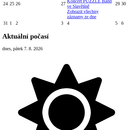
Koncert PUZZLE Band
24
25
26
27
29
30
ve Slavětíně
Zobrazit všechny
záznamy ze dne
31
1
2
3
4
5
6
Aktuální počasí
dnes, pátek 7. 8. 2026