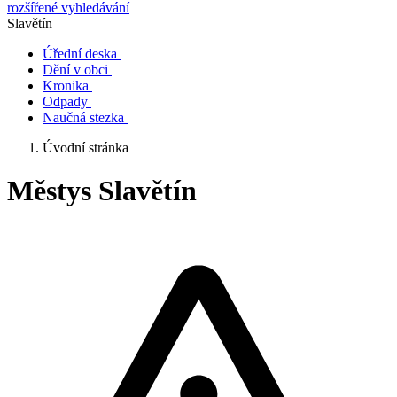
rozšířené vyhledávání
Slavětín
Úřední deska
Dění v obci
Kronika
Odpady
Naučná stezka
Úvodní stránka
Městys Slavětín