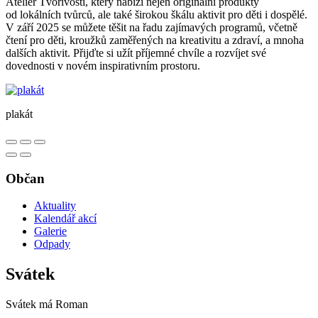
Ateliér Tvořivosti, který nabízí nejen originální produkty
od lokálních tvůrců, ale také širokou škálu aktivit pro děti i dospělé.
V září 2025 se můžete těšit na řadu zajímavých programů, včetně
čtení pro děti, kroužků zaměřených na kreativitu a zdraví, a mnoha
dalších aktivit. Přijďte si užít příjemné chvíle a rozvíjet své
dovednosti v novém inspirativním prostoru.
plakát
Občan
Aktuality
Kalendář akcí
Galerie
Odpady
Svátek
Svátek má
Roman