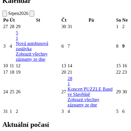
Kalendář
Srpen
2026
Po
Út
St
Čt
Pá
So
Ne
27
28
29
30
31
1
2
5
1
Nová autobusová
3
4
6
7
8
9
zastávka
Zobrazit všechny
záznamy ze dne
10
11
12
13
14
15
16
17
18
19
20
21
22
23
28
1
Koncert PUZZLE Band
24
25
26
27
29
30
ve Slavětíně
Zobrazit všechny
záznamy ze dne
31
1
2
3
4
5
6
Aktuální počasí