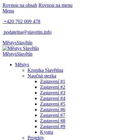
Rovnou na obsah
Rovnou na menu
Menu
+420 702 009 478
podatelna@slavetin.info
Městys
Slavětín
Městys
Slavětín
Městys
Kronika Slavětína
Naučná stezka
Zastavení #1
Zastavení #2
Zastavení #3
Zastavení #4
Zastavení #5
Zastavení #6
Zastavení #7
Zastavení #8
Zastavení #9
Kystra
Projekty