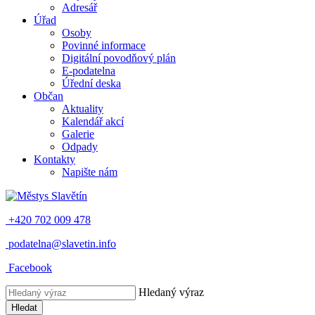
Adresář
Úřad
Osoby
Povinné informace
Digitální povodňový plán
E-podatelna
Úřední deska
Občan
Aktuality
Kalendář akcí
Galerie
Odpady
Kontakty
Napište nám
+420 702 009 478
podatelna@slavetin.info
Facebook
Hledaný výraz
Hledat